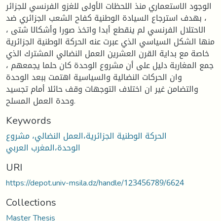
الوجود الاستعماري منذ اللحظات الأولى للغزو الفرنسي للجزائر
، بهدف استرجاع السيادة الوطنية كفاح الشعب الجزائري ضد
الاحتلال الفرنسي لم ينقطع أبدا واتخذ صورا وأشكالا شتى ،
منها الشكل السياسي الذي عبرت عنه الحركة الوطنية الجزائرية
خاصة مع بداية القرن العشرين العمل النضالي المشترك الذي
جمع المغاربة دليل على أن مشروع الوحدة كان حلما يجمعهم ،
وان الحركات النضالية والسياسية اهتمت ببعد الوحدة
والتضامن غير ان اختلاف التوجهات وقف حائلا أمام تجسيد
وحدة العمل المسلح.
Keywords
الحركة الوطنية الجزائرية،العمل النضالي، مشروع
الوحدة،المغرب العربي
URI
https://depot.univ-msila.dz/handle/123456789/6624
Collections
Master Thesis