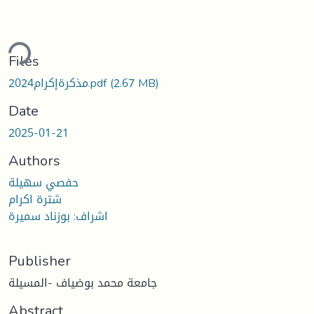
ding...
Files
(2.67 MB)
مذكرةإكرام2024.pdf
Date
2025-01-21
Authors
حفصي سهيلة
شترة اكرام
اشراف: بوزناد سميرة
Publisher
جامعة محمد بوضياف -المسيلة
Abstract