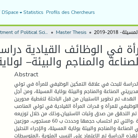
f DSpace
Statistics
Profils des Chercheurs
Department of Political Sciences
Master Thesis
أة في الوظائف القيادية درا
اعة والمناجم والبيئة– لولاية المسيل
Abstract
راسة للبحث في علاقة التمكين الوظيفي للمرأة في تولي
مديريتي الصناعة والمناجم والبيئة بولاية المسيلة، ومن أجل
الهدف تم تطوير الاستبيان من قبل الباحثة لتغطية محورين
الوظيفي للمرأة و قدرات المرأة القيادية في تولي المناصب
يث تم التحقق من صدق وثبات الاستبيان،وذلك من خلال توزيعه
على عينة الدراسة ،والتي تم احتساب حجمها وحددت ب 60 مستجوب، موزعين
لصناعة والمناجم والبيئة بولاية المسيلة، والإجراء التحليل
لهذه الدراسة تم الاعتماد على النسب المئوية ،المتوسطات