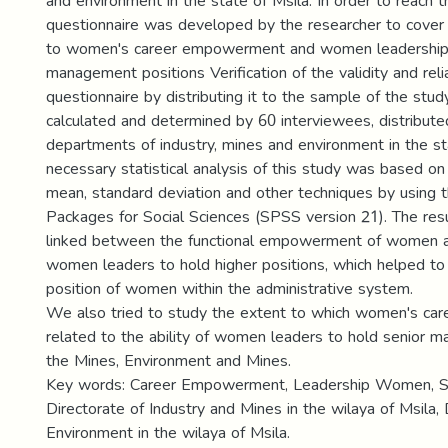
and environment in the state of Msila. In order to reach th
questionnaire was developed by the researcher to cover
to women's career empowerment and women leadership c
management positions Verification of the validity and relia
questionnaire by distributing it to the sample of the stu
calculated and determined by 60 interviewees, distribute
departments of industry, mines and environment in the st
necessary statistical analysis of this study was based on 
mean, standard deviation and other techniques by using th
Packages for Social Sciences (SPSS version 21). The res
linked between the functional empowerment of women an
women leaders to hold higher positions, which helped to
position of women within the administrative system.
We also tried to study the extent to which women's ca
related to the ability of women leaders to hold senior ma
the Mines, Environment and Mines.
Key words: Career Empowerment, Leadership Women, Sen
Directorate of Industry and Mines in the wilaya of Msila, 
Environment in the wilaya of Msila.