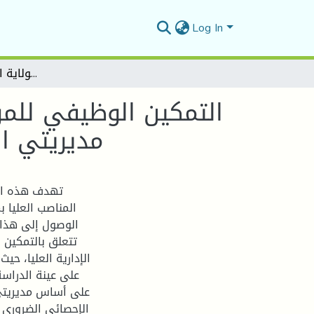
Log In
التمكين الوظيفي للمرأة في الوظائف القيادية دراسة ميدانية على مستوى مديريتي الصناعة والمناجم والبيئة– لولاية المسيلة- 2018-2019
التمكين الوظيفي للمر
مديريتي الصن
تهدف هذه الد
المناصب العليا ب
الوصول إلى هذا 
تتعلق بالتمكين 
الإدارية العليا، ح
على أساس مديريتي ا
الإحصائي الضروري 