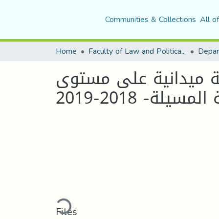
Communities & Collections
All o
Home
Faculty of Law and Political Science
سة ميدانية على مستوى
ة- 2018-2019
Loading...
Files