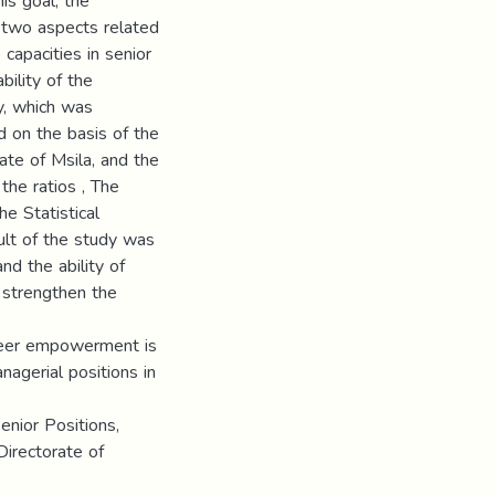
is goal, the
 two aspects related
apacities in senior
bility of the
dy, which was
d on the basis of the
ate of Msila, and the
the ratios , The
e Statistical
ult of the study was
d the ability of
 strengthen the
reer empowerment is
nagerial positions in
ior Positions,
Directorate of