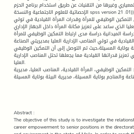
لمعياري وغيرها من التقنيات عن طريق استخدام برنامج الحزم
الإحصائية للعلوم الاجتماعية والنسخة spss version 21 .01)) وكانت نتيجة
 التمكين الوظيفي للمرأة وقدرات المرأة القيادية في تولي
لعليا الذي ساعد على تعزيز مكانة المرأة داخل الجهاز الإداري
دراسة الميدانية دراسة مدى ارتباط التمكين الوظيفي للمرأة
لقيادية في تولي المناصب الإدارية العليا بمديريتي الصناعة
ئة بولاية المسيلة،حيث تم التوصل إلى أن التمكين الوظيفي
تعزيز قدراتها القيادية مما يجعلها تحتل المناصب الإدارية
العليا.
 التمكين الوظيفي، المرأة القيادية، المناصب العليا، مديرية
ناعة والمناجم بولاية المسيلة، مديرية البيئة بولاية المسيلة
Abstract :
The objective of this study is to investigate the relatio
career empowerment to senior positions in the directorat