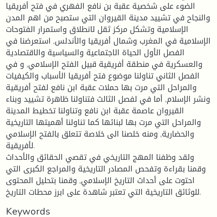
الضوء على شخصية عقبة بن نافع الفهري في فتح أفريقيا
والنجاح في تشييد مدينة القيروان التي ستصبح من اهم المدن
الإسلامية وتشكل مركز ثقل لانطلاق واستمرار الفتوحات
الإسلامية في المغرب وشمال أفريقيا والأندلس, استعرضنا في
الفصل الأول الحياة الاجتماعية والسياسية والاقتصادية
والعسكرية في منطقة أفريقية قبيل الفتح الإسلامي, و في
الفصل الثاني تناولنا موضوع فتح أفريقيا الأسباب والكيفيات
والمراحل التي مرت بها حملات عقبة ابن نافع لفتح أفريقية
ونشر الإسلام, أما في لفصل الثالث فتناولنا ظاهرة تشييد وبناء
القيروان عاصمة عقبة ابن نافع وتناولنا تخطيط المدينة
والمراحل التي مرت بها لبنائها كما تناولنا أهميتها التاريخية
والحضارية, ومنه خلصنا الى خلاصة تتعلق بالفتح الإسلامي
لأفريقية.
ولقد وظفنا المهج التاريخي في تقصي الحقائق والأحداث
وقمنا بقراءة وتفحص المصادر التاريخية والمراجع الكبرى التي
احتوت على أحداث التاريخ الإسلامي, وقمنا بتحليل المحتوى
للوثائق التاريخية التي تعتبر شاهدة على ابرز محطات التاريخ.
Keywords