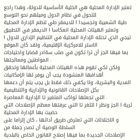
تعتبر الإدارة المحلية هي الخلية الأساسية للدولة، وهذا راجع
للتحول في نظام الدول وميلهم نحو التوسع
طية الشعبية وتجسيدا ا للديمقر طي لنظم الإدارة المحلية
وتعتبر الهيئات المحلية انعكاسا ا الديمقر في التطبيق
تيجي الذي تحتله الإدارة المحلية في التنظيم الإداري للدول ا
الاستر للامركزية الإقليمية، ولقد كان الموقع
بما فيها الجز أن ئرا تكون في صلب سةادر قضايا واحتياجات
المواطنين ومعالجتها .
ولكن لكي تقوم هذه الهيئات المحلية بأعمالها وتحقق
أهدافها المنشودة يجب أن يوفر لها الإمكانيات
المدية والبشرية، ولا يكفي ذلك فقط بل يجب يتم أن دعمها
بكل الإصلاحات القانونية والإدارية والتنظيمية
التي تجعلها تواكب المتغير تا الإدارية المعاصرة .
ئرية ا الجز ونظر ا للثغر تا التي عرفتها معظم الإصلاحات التي
حضيت بها الإدارة المحلية
و الاختلالات التي تعترض طريق أدائها ، كان إلزاما على
السلطة الوصية أن تصدر جملة من
الإصلاحات الجديدة بما فيها إصلاح القانون الخاص بالبلدية