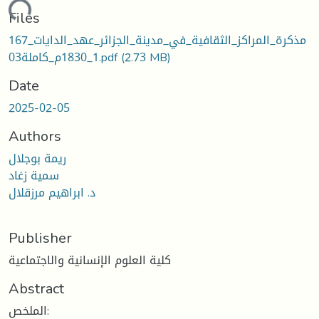
ading...
Files
مذكرة_المراكز_الثقافية_في_مدينة_الجزائر_عهد_الدايات_167
(2.73 MB)
1_1830م_كاملة03.pdf
Date
2025-02-05
Authors
ريمة بوجلال
سمية زغاد
د. ابراهيم مرزقلال
Publisher
كلية العلوم الإنسانية والاجتماعية
Abstract
الملخص: