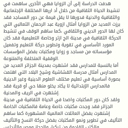
هدفت الدراسة إلى أن الزوايا فهي الأخرى ساهمت في
تنشيط الحياة الثقافية من خلال أد اررها المختلفة الإجتماعية
والثقافية والدنية فدورها لا يقل قيمة عن دور المساجد فقد
برزت العديد من الزوايا أمثال ازوية عبد الرحمان الثعالبي التي
كان لها الدور الديني والثقافي ،كما ساهم الوقف في تنشيط
الحركة الثقافية في مدينة الج ازئر وخاصة التعليمية فقد كان
المورد الأساسي في تقوية وتطوير حركة التعليم وتفعيل
مؤسساته من مساجد و زوايا ومكتبات بفضل المؤسسات
الوقفية المتخلفة والمتنوعة.
أما بالنسبة للمدارس فقد اشتهرت بمدينة الجزائر العديد من
المدارس أمثال مدرسة القشاشية وشيخ البلاد التي اهتمت
بصورة أساسية في تعليم مختلف العلوم الدينية وغير الدينية
فالمدارس الإبتدائية لا يكاد يخلو منها حي أو قرية فقد
إشتهرت في الريف والمدنية.
ولقد كان دور المكتبات واضحا في الحياة الثقافية في مدينة
الجزائر فقد وجدت مكتبات خاصة وعامة فالمكتبات الخاصة
إشتهرت بفضل العائلات العالمية المشهورة كما ساهم
التأليف في تطوير ونمو المكتبات بفضل حركة النسخ والتأليف
والكتب القادمة من تركيا، والحجاز ومصر والأندلس.