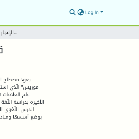
Log In
قضايا التداولية في دلائل الإعجاز لعبد القاهر الجرجاني
ق
يعود مصطلح الت
علم العلامات ه
الأخيرة بدراسة اللّغة 
الدرس اللّغوي ال
بوضع أسسها ومبادئها