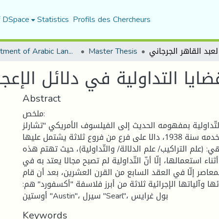
f DSpace
Statistics
Profils des Chercheurs
Department of Arabic Language and Literature
Master Thesis
ضايا التداولية في دلائل الإعجا
Abstract
ملخص:
ّداولية بمفهومه الحديث إلى الفيلسوف الأمريكي "تشارلز
موريس" الّذي استخدمه سنة 1938، دالا على فرع من فروع ثلاثة يشتمل عليها
ي: (علم التراكيب/ علم الدلالة/ والتّداولية)، حيث تهتم هذه
أثناء استعمالها، إلّا أنّ التّداولية لم تصبح مجالا يعتد به في
معاصر إلّا في العقد السابع من القرن العشرين، بعد أن قام
 وآلياتها الإجرائية ثلاثة من أبرز فلاسفة "أكسفورد" هم:
أوستين "Austin"، سيرل "Searl"، بول غرايس
Keywords