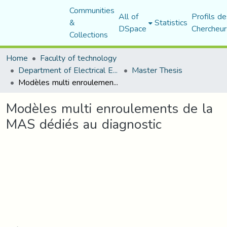
Communities
All of
Profils de
&
Statistics
DSpace
Chercheur
Collections
Home
Faculty of technology
Department of Electrical Engineering
Master Thesis
Modèles multi enroulements de la MAS dédiés au diagnostic
Modèles multi enroulements de la
MAS dédiés au diagnostic
Loading...