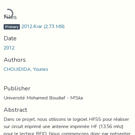
Loading...
Files
2012.4.rar
(2.73 MB)
Primary
Date
2012
Authors
CHOUIDIDA, Younes
Publisher
Université Mohamed Boudiaf - M'Sila
Abstract
Dans ce projet, nous utilisons le logiciel HFSS pour réaliser
sur circuit imprimé une antenne imprimée HF (13.56 mhz)
pour le lecteur RFID. Nous commençons donc par présenter