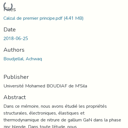
Loading...
Files
Calcul de premier principe.pdf
(4.41 MB)
Date
2018-06-25
Authors
Boudjellal, Achwaq
Publisher
Université Mohamed BOUDIAF de M'Sila
Abstract
Dans ce mémoire, nous avons étudié les propriétés
structurales, électroniques, élastiques et
thermodynamique de nitrure de gallium GaN dans la phase
zinc blende. Dans toute l’étude, nous