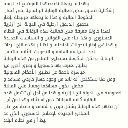
وهذا ما یجعلنا نخصصهذا الموضوع لد ا رسة
إشكالیة تتعلق بمدى فعالیة الرقابة البرلمانیة على أعمال
الحكومة المالیة و هذا ما یجعلها مرتبطة بإطار
تحقیق الدیمق ا رطیة في الدولة الج ا زئریة.
لهذا حاولنا معرفة مدى فعالیة هذه الرقابة في النظام
الدستوري، و هذا بناء على القوانین و السیاسات الجدیدة
و هذا في إطار التحولات الحاصلة، و نظ ا ر لهذه الإج ا رءات
نجد السیاسة العامة و التصویت بالثقة، ملتمس
الرقابة...و لكن الحكومة تستطیع التملص من هذه الرقابة
بطرق نعترف بها دستوریا و بطرق أخرى غیر
مباشرة ناجمة عن تطبیق الأحكام القانونیة.
ومن هنا یستخلص أنه لابد من وجود جهاز خارجي مساعد و
مكمل، یكون مساهما وفعالا على المالیة
العمومیة في الدولة الج ا زئریة و هذا من أجل أن تشمل هذه
الرقابة كافة المجالات دون استثناء وهذا من أجل
أن تظهر هذه الرقابة بشكل قوي و شفاف و خاصة في ظل
المبادئ الجدیدة للإصلاح الدستوري، الذي قد
یط أ ر في نظام البلاد.