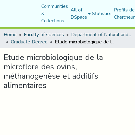
Communities
All of
Profils de
&
Statistics
DSpace
Chercheur
Collections
Home
Faculty of sciences
Department of Natural and Life Sciences
Graduate Degree
Etude microbiologique de la microflore des ovins, méthanogenèse et additifs alimentaires
Etude microbiologique de la
microflore des ovins,
méthanogenèse et additifs
alimentaires