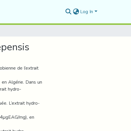
Log In
epensis
robienne de l’extrait
e en Algérie. Dans un
ait hydro-
ée. L’extrait hydro-
,34μgEAG/mg), en