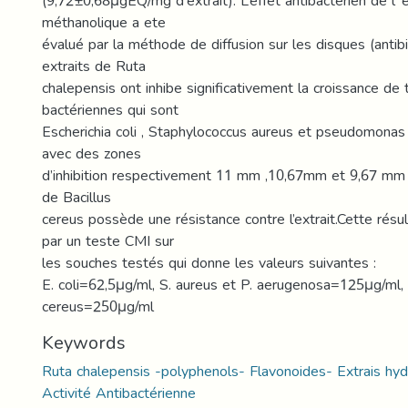
(9,72±0,68μgEQ/mg d'extrait). L’effet antibactérien de l' 
méthanolique a ete
évalué par la méthode de diffusion sur les disques (anti
extraits de Ruta
chalepensis ont inhibe significativement la croissance de 
bactériennes qui sont
Escherichia coli , Staphylococcus aureus et pseudomonas
avec des zones
d’inhibition respectivement 11 mm ,10,67mm et 9,67 mm 
de Bacillus
cereus possède une résistance contre l’extrait.Cette résu
par un teste CMI sur
les souches testés qui donne les valeurs suivantes :
E. coli=62,5μg/ml, S. aureus et P. aerugenosa=125μg/ml, 
cereus=250μg/ml
Keywords
Ruta chalepensis -polyphenols- Flavonoides- Extrais hyd
Activité Antibactérienne