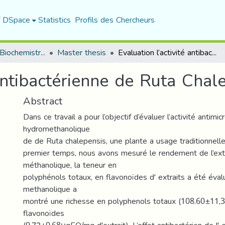
f DSpace
Statistics
Profils des Chercheurs
Department of Biochemistry and Microbiology
Master thesis
Evaluation l’activité antibactérienne de Ruta Chalepensis
 antibactérienne de Ruta Chal
Abstract
Dans ce travail a pour l’objectif d’évaluer l’activité antimic
hydromethanolique
de de Ruta chalepensis, une plante a usage traditionnell
premier temps, nous avons mesuré le rendement de l’extr
méthanolique, la teneur en
polyphénols totaux, en flavonoïdes d' extraits a été évalu
methanolique a
montré une richesse en polyphenols totaux (108.60±11
flavonoïdes