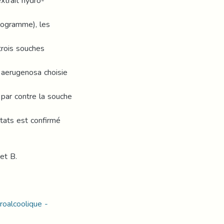
extrait hydro-
biogramme), les
trois souches
 aerugenosa choisie
par contre la souche
ltats est confirmé
et B.
roalcoolique -