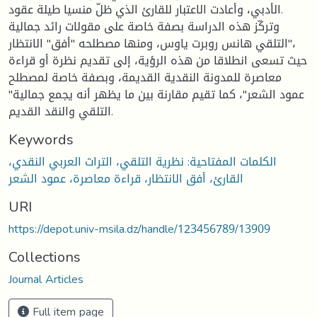
الأدبي، وأعادت الاعتبار للقارئ الذي ظلّ منسيا طيلة عقود.
وتركّز هذه الدراسة بصفة خاصة على مقولات رائد جمالية
التلقي هانس روبرت ياوس، ومنها مصطلحه "أفق" الانتظار"،
حيث تسعى انطلاقا من هذه الرؤية، إلى تقديم نظرة أو قراءة
معاصرة للمدونة النقدية القديمة، وبصفة خاصة لمصطلح
"عمود الشعر"، كما تقيم مقارنة بين ما يظهر أنه يجمع جمالية
التلقي والنقد القديم.
Keywords
الكلمات المفتاحية: نظرية التلقي، التراث العربي النقدي،
القارئ، أفق الانتظار، قراءة معاصرة، عمود الشعر
URI
https://depot.univ-msila.dz/handle/123456789/13909
Collections
Journal Articles
Full item page