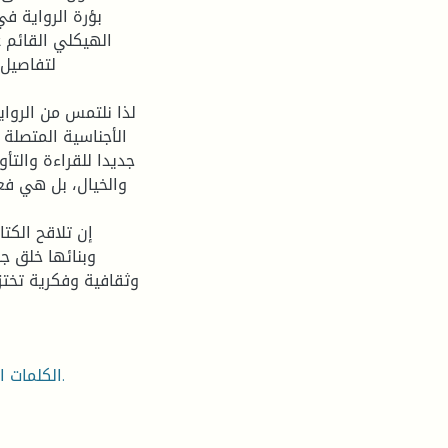
بؤرة الرواية ف
الهيكلي القائم 
لتفاصيل 
لذا نلتمس من الرواي
الأجناسية المتصلة 
جديدا للقراءة والتأو
والخيال، بل هي فع
إن تلاقح الكتا
وبنائها خلق جن
وثقافية وفكرية تختز
 الكلمات المفتاحية: الرواية، السيرة، الأوتوبيوغرافية، العالم العربي.