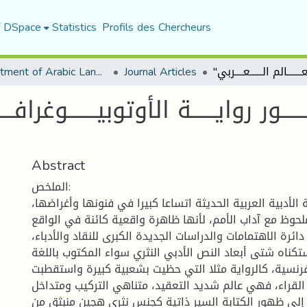
f DSpace
Statistics
Profils des Chercheurs
Department of Arabic Language and Literature
Journal Articles
Abstract
الملخص:
لأدبية العربية الحديثة اتساعا كبيرا في فنونها وأغراضها،
حوظ مع آداب الأمم، لأنها ظاهرة واقعية كائنة في الواقع
ئرة الاهتمامات والدراسات الجديدة الكبرى للنقاد والأدباء،
ستكناه شتى أبعاد النص الأدبي النثري سواء المكتوب باللغة
لفرنسية، كالرواية مثلا التي حظيت بشعبية كبيرة واستقطبت
القراء، فهي عالم شديد التعقيد، متناهي التركيب ومتداخل
إلى ظهور الكتابة السير ذاتية كجنس نثري هجين منبثق من