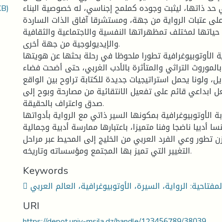
KB)
ي حد ذاتها، ليثبت وجوده كملمح إجناسي، له خصوصية البناء
على عتبات الرواية من جهة، ومستشرقا آفاق الذات الساردة
حياتها لمختلف تمظهراتها النفسية والاجتماعية والثقافية
والإيديولوجية من جهة أخرى.
ة الأوتوبيوغرافية تطورا ملحوظا في رحلة بحثها عن هويتها
بالموروث التراثي والمتأثرة بالأدب الغربي، حتى أضحت فضاء
يل، ولونا يحمل استراتيجيات جديدة للكتابة تراوح بين الواقع
ل ابداعي قائم على تفعيل الانتقائية من مصارحة وبوح إلى
صدق واعتراف بالحقيقة.
بة الأوتوبيوغرافية بمكونها السير ذاتي مع الرواية بأدواتها
سا أدبيا ناضجا وفنا متميزا، باعتبارها ممارسة أدبية وجمالية
ن تطور وعي الفرد العربي من الخليج إلى المحيط عبر مراحل
التغيير التي تميز بها المجتمع ومؤسساته وتاريخه.
Keywords
URI
https://depot.univ-msila.dz/handle/123456789/38039