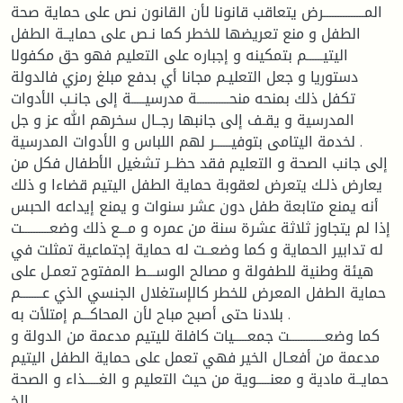
المـــــــــــــــرض يتعاقب قانونا لأن القانون نص على حماية صحة
الطفل و منع تعريضها للخطر كما نـص على حمايــة الطفل
اليتيــــــم بتمكينه و إجباره على التعليم فهو حق مكفولا
دستوريا و جعل التعليـم مجانا أي بدفع مبلغ رمزي فالدولة
تكفل ذلك بمنحه منحــــــــــــة مدرسيـــــة إلى جانـب الأدوات
المدرسية و يقـف إلى جانبها رجــال سخرهم الله عز و جل
لخدمة اليتامى بتوفيــــــر لهم اللباس و الأدوات المدرسية .
إلى جانب الصحة و التعليم فقد حظــر تشغيل الأطفال فكل من
يعارض ذلـك يتعرض لعقوبة حماية الطفل اليتيم قضاءا و ذلك
أنه يمنع متابعة طفل دون عشر سنوات و يمنع إيداعه الحبس
إذا لم يتجاوز ثلاثة عشرة سنة من عمره و مـــع ذلك وضعــــــــــت
له تدابير الحماية و كما وضعــت له حماية إجتماعية تمثلت في
هيئة وطنية للطفولة و مصالح الوســـط المفتوح تعمـل على
حماية الطفل المعرض للخطر كالإستغلال الجنسي الذي عــــــــم
بلادنا حتى أصبح مباح لأن المحاكـــم إمتلأت به .
كما وضعـــــــــــــت جمعـــــيات كافلة لليتيم مدعمة من الدولة و
مدعمة من أفعـال الخير فهي تعمل على حماية الطفل اليتيم
حمايــة مادية و معنـــــوية من حيث التعليم و الغـــــذاء و الصحة
.....الخ .