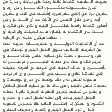
الشريعة الإسلامية إهتماما فائقا وحثت على رعايته و حذرت من
تجاوز حقــــــــــــوقه فذكـــــــــــــره الله عـــــــــــز و جل أربع و
عشرين مرة في إثنتي عشر سورة إشتملت على ثلاثة و عشرين
أية، و مــن خلال التمعـن في الآيات نجد أن اللــــــه عز و جل
أعطى إهتماما واسعا للطفــــــــــــل اليتيم و نهى على قهره و
حــــــــث على الإهتمام به بإعتباره فاقـد لمعيلــــه ولوالديه أو
أحدهما فيكون بحاجة إلى الرعاية .
نجد أن الإتفاقيات الدوليـــــــــــة و التشريعـــــــات العربية أخذت
من الشريعة الإسلامية حقوق الطفل اليتيم و كرستها في
بنود و مــــــــــواد عملـت على حماية الطفل ببقائه حــــــــــيا و
تجريم قتله و نصت على حضانة اليتيـــــــــــــم و توفيـــــــــــر له
الأســــــــــــرة و العائلة البديلة التي تعوضه عن أسرته الحقيقة
التي فقدهــا فهي واجــــــــب على الأســـــــــــر، و إن لم توجـد
فالدولة تتكفل به و ذلك بوضعه في ديار و مؤسسات و
جمعيات تكفل باليتيم و في حالة ما قرر تسليم الطفل للحاضن
و إمتنع عن تسليمه يتعرض للعقوبة المقررة قانونا ،حضانة
الطفل اليتيم بحاجة إلى نفقة تشمل الغذاء و العلاج و
الكسوة و السكن إذا إمتنــــــــع القائم بها يتعــــرض للعقوبة
كما أن تـرك الطفل اليتيم و إهماله و تعريضه للخطر و