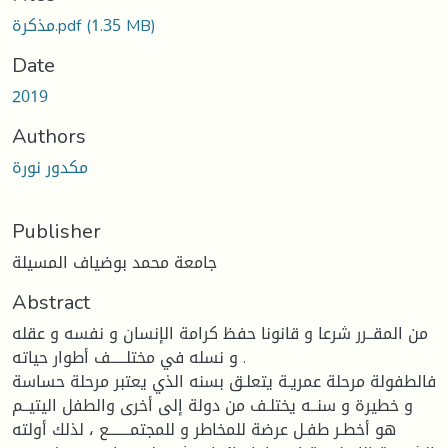
مذكرة.pdf
(1.35 MB)
Date
2019
Authors
مكدور نورة
Publisher
جامعة محمد بوضياف المسيلة
Abstract
من المقــرر شرعا و قانونا حفظ كرامة الإنسان و نفسه و عقله
و نسله في مختلـــــف أطوار حياته .
فالطفولة مرحلة عمريـة يتعلـق بسنه الذي يعتبر مرحلة حساسة
و خطيرة و سنــه يختلـف من دولة إلى أخرى والطفل اليتيــم
هو أخطـر طفـل عرضة للمخاطر و للمجتمـــــــع ، لذلك أولته