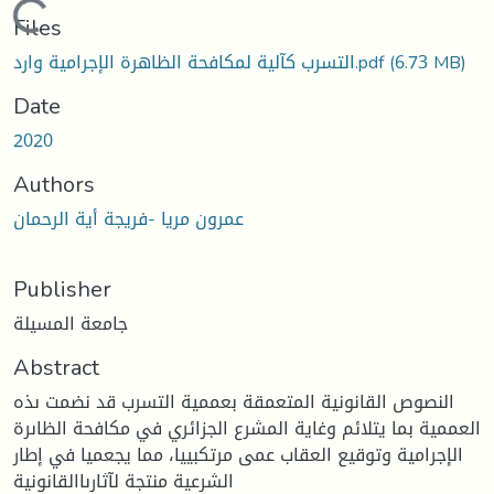
Loading...
Files
التسرب كآلية لمكافحة الظاهرة الإجرامية وارد.pdf
(6.73 MB)
Date
2020
Authors
عمرون مريا -فريجة أية الرحمان
Publisher
جامعة المسيلة
Abstract
النصوص القانونية المتعمقة بعممية التسرب قد نضمت ىذه
العممية بما يتلائم وغاية المشرع الجزائري في مكافحة الظاىرة
الإجرامية وتوقيع العقاب عمى مرتكبييا، مما يجعميا في إطار
الشرعية منتجة لآثارىاالقانونية