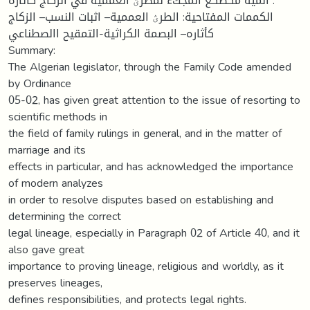
أىمية مكضكع المجكء لمطرؽ العممية في الزكاج كآثاره .
الكممات المفتاحية: الطرؽ العممية– اثبات النسب– الزكاج
كأثاره– البصمة الكراثية-التمقيح االصطناعي
Summary:
The Algerian legislator, through the Family Code amended
by Ordinance
05-02, has given great attention to the issue of resorting to
scientific methods in
the field of family rulings in general, and in the matter of
marriage and its
effects in particular, and has acknowledged the importance
of modern analyzes
in order to resolve disputes based on establishing and
determining the correct
legal lineage, especially in Paragraph 02 of Article 40, and it
also gave great
importance to proving lineage, religious and worldly, as it
preserves lineages,
defines responsibilities, and protects legal rights.