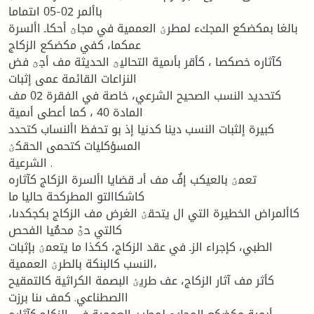
باألمر 02-05 اىتماما
بالغا بمكضكع المجكء لمطرؽ العممية في مجاؿ أحكاـ األسرة
عمكما، كفي مكضكع الزكاج
كآثاره خصكصا ، كأقر بأىمية التحاليؿ الحديثة مف أجؿ فض
النزاعات القائمة عمى إثبات
كتحديد النسب الصحيح الشرعي، خاصة في الفقرة 02 مف
المادة 40 ، كما أعطى أىمية
كبيرة إلثبات النسب دينا كدنيا إذ بو تحفظ األنساب كتحدد
المسؤكليات كتحمى الحقكؽ
الشرعية .
تعمؽ بالعيكب إفٌ مف أىـ قضايا األسرة الزكاج كآثاره
كاشكاالتو المطركحة حاليا ما
كاألمراض الخطيرة التي ال يتحقؽ الغرض مف الزكاج بكجكدىا،
كالتي حؿٌ محمٌيا الفحص
الطبي، كإجراء الزـ في عقد الزكاج، ككذا ما يتعمؽ بإثبات
النسب كالبنكة بالطرؽ العممية،
كأثر مف آثار الزكاج، عف طريؽ البصمة الكراثية كالتمقيح
االصطناعي. كمف ىنا برزت