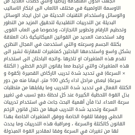
اتجهت الدول المتقدمة رياضيا والتي حصدت العديد من
الاوسمة الاولمبية في مختلف الالعاب الى ابتكار الاساليب
والوسائل واستخدام التقنيات الحديثة من اجل ايجاد الوسائل
البديلة عن التدريبات التقليدية لتحقيق المزيد من التطور
وتحطيم الارقام وتطوير الانجازات، وخصوصا في العاب القوى.
وقد استخدمت العديد من القوانين الميكانيكية ذات العلاقة
بكتلة الجسم وسرعته والتي استخدمت في المجال النظري
بشكل واسع واستخدمها الباحثين كمتغيرات للمقارنة تشير الى
تقدم هذه المتغيرات او تاخرها ،واتجه الباحثان الى استخدام
هذه المتغيرات والتي ترتبط معا بقانون الزخم الخطي ( الكتلة
× السرعة) في تحديد شدة تدريب الاركاض القصيرة (كقوة و
سرعة) لبعض مراحل اداء ركض 100 متر، ايمانا منه من دور
الكتلة الفعال في تحديد شدة التدريب وما يقابلها من متطلبات
بذل القوة اللحظية الكبيرة عند كل لحظة دفع تسبب في تغيير
سرعة العداء. لذا فأن أهمية البحث جاءت في استخدام تدريبات
السرعة وتحديد شدة التدريب فيها من خلال قانون الزخم
الخطي ووفقا للقوة الخاصة ووفق المتغيرات الخاصة بهذا
القانون كالكتلة والسرعة ، ومراقبة هذه التدريبات وما يحدث
لها من تغيرات في السرعة وفقا لمقادير القوة المبذولة