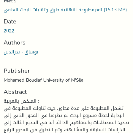
Loading...
Files
مطبوعة النهائية طرق وتقنيات البحث العلمي.pdf
(15.13 MB)
Date
2022
Authors
بوساق ، بدرالدين
Publisher
Mohamed Boudiaf University of M'Sila
Abstract
الملخص بالعربية :
تشمل المطبوعة على عدة محاور، حيث تناولت المطبوعة في
البداية لخطة مشروع البحث ثم تطرقنا في المحور الثاني إلى
تحديد المصطلحات والمفاهيم الدالة، أما في المحور الثالث إلى
الدراسات السابقة والمشابهة، وتم التطرق في المحور الرابع