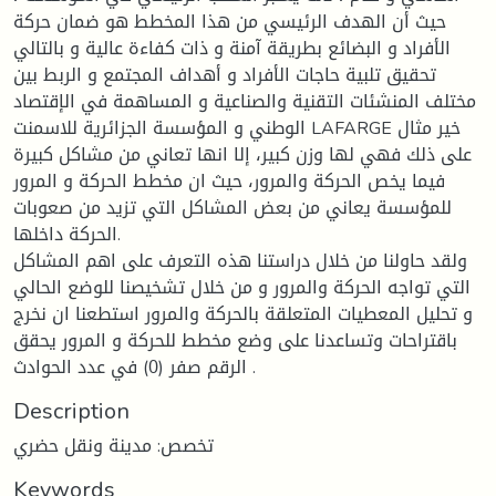
حيث أن الهدف الرئيسي من هذا المخطط هو ضمان حركة
الأفراد و البضائع بطريقة آمنة و ذات كفاءة عالية و بالتالي
تحقيق تلبية حاجات الأفراد و أهداف المجتمع و الربط بين
مختلف المنشئات التقنية والصناعية و المساهمة في الإقتصاد
الوطني و المؤسسة الجزائرية للاسمنت LAFARGE خير مثال
على ذلك فهي لها وزن كبير، إلا انها تعاني من مشاكل كبيرة
فيما يخص الحركة والمرور، حيث ان مخطط الحركة و المرور
للمؤسسة يعاني من بعض المشاكل التي تزيد من صعوبات
الحركة داخلها.
ولقد حاولنا من خلال دراستنا هذه التعرف على اهم المشاكل
التي تواجه الحركة والمرور و من خلال تشخيصنا للوضع الحالي
و تحليل المعطيات المتعلقة بالحركة والمرور استطعنا ان نخرج
باقتراحات وتساعدنا على وضع مخطط للحركة و المرور يحقق
الرقم صفر (0) في عدد الحوادث .
Description
تخصص: مدينة ونقل حضري
Keywords