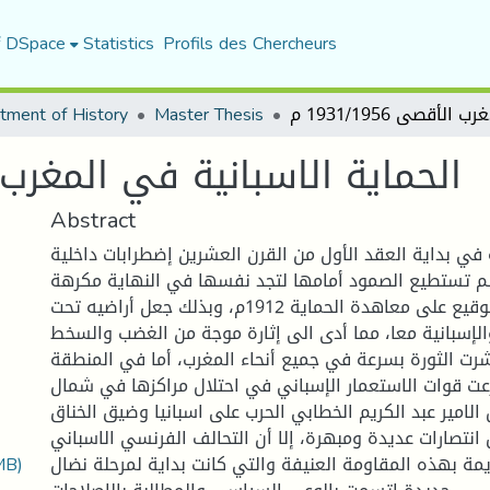
f DSpace
Statistics
Profils des Chercheurs
193 م
Master Thesis
tment of History
الحماية الاسبانية في المغرب الأقصى 
Abstract
 في بداية العقد الأول من القرن العشرين إضطرابات داخلية
لم تستطيع الصمود أمامها لتجد نفسها في النهاية مكرهة
على الرضوخ للتوقيع على معاهدة الحماية 1912م، وبذلك جعل أراضيه تحت
لإسبانية معا، مما أدى الى إثارة موجة من الغضب والسخط
ت الثورة بسرعة في جميع أنحاء المغرب، أما في المنطقة
رعت قوات الاستعمار الإسباني في احتلال مراكزها في شمال
الامير عبد الكريم الخطابي الحرب على اسبانيا وضيق الخناق
انتصارات عديدة ومبهرة، إلا أن التحالف الفرنسي الاسباني
MB)
مة بهذه المقاومة العنيفة والتي كانت بداية لمرحلة نضال