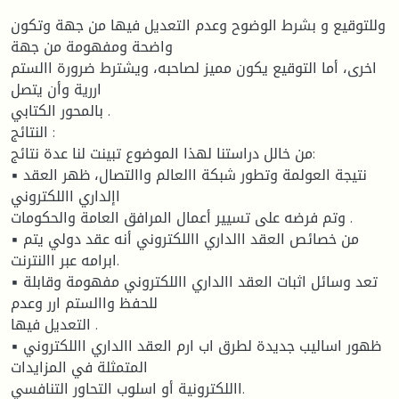
وللتوقيع و بشرط الوضوح وعدم التعديل فيها من جهة وتكون
واضحة ومفهومة من جهة
اخرى، أما التوقيع يكون مميز لصاحبه، ويشترط ضرورة االستم
اررية وأن يتصل
بالمحور الكتابي .
النتائج :
من خالل دراستنا لهذا الموضوع تبينت لنا عدة نتائج:
▪ نتيجة العولمة وتطور شبكة االعالم واالتصال، ظهر العقد
اإلداري االلكتروني
وتم فرضه على تسيير أعمال المرافق العامة والحكومات .
▪ من خصائص العقد االداري االلكتروني أنه عقد دولي يتم
ابرامه عبر االنترنت.
▪ تعد وسائل اثبات العقد االداري االلكتروني مفهومة وقابلة
للحفظ واالستم ارر وعدم
التعديل فيها .
▪ ظهور اساليب جديدة لطرق اب ارم العقد االداري االلكتروني
المتمثلة في المزايدات
االلكترونية أو اسلوب التحاور التنافسي.