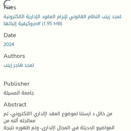
Loading...
Files
لمجد زينب النظام القانوني لإبرام العقود الإدارية الالكترونية
(1.95 MB)
وكيفية إثباتها.pdf
Date
2024
Authors
لمجد هاجر زينب
Publisher
جامعة المسيلة
Abstract
من خالل د ارستنا لموضوع العقد اإلداري االلكتروني، تم
معالجته ألنه من
المواضيع الحديثة في المجال اإلداري، وتم ظهوره نتيجة