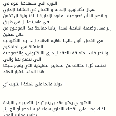
الثورة التي نشهدها اليوم في
مجال تكنولوجيا اإلعالم واالتصال في النشاط اإلداري.
و اتضح لنا أن خصوصية العقود اإلدارية االلكترونية ال تكمن
في ماهيتها بل في طر ق
إبرامها، وكيفية اثباتها، لهذا ارتأينا معالجة هذا الموضوع من
خالل فصلين:
في الفصل األول عالجنا ماهية العقود اإلدارية االلكترونية
المتمثلة في المفاهيم
والتعريفات المتعلقة بالعقد اإلداري االلكتروني، والخصوصية
التي يتمتع بها والتي
تختلف كل االختالف عن المعايير التقليدية التي يقوم عليها
هذا العقد باعتبار العقد
ا دوليا قائما على شبكة االنترنت أي
االلكتروني يعتبر عقد ن يتم تبادل التعبير عن االرادة
لذلك وجب على القضاء االداري سواء فرنسا مصر أو الج ازئر
تطوير معايير العقد