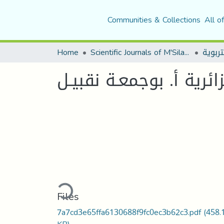
Communities & Collections
All o
Home
Scientific Journals of M'Sila University
Loading...
Files
7a7cd3e65ffa6130688f9fc0ec3b62c3.pdf
(458.