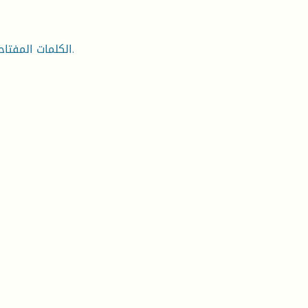
الكلمات المفتاحية: ما بعد الكولونيالية .الميتروبول .الجندر . الرواية الجزائرية.