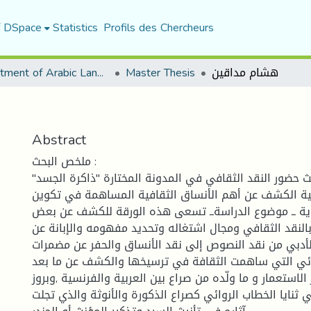
f DSpace
Statistics
Profils des Chercheurs
هشام مداقين
Master Thesis
Department of Arabic Language and Literature
Abstract
ملخص البحث :
ث حضور النقد الثقافي في المدونة المختارة "ذاكرة الجسد"
لية الكشف عن أهم الأنساق الثقافية المساهمة في تكوين
واية ــ موضوع الدراسةــ تسعى هذه الورقة للكشف عن بعض
النقد الثقافي ومجال اشتغاله وتحديد مفهومه والإبانة عن
الأدبي من نقد النصوص إلى نقد الأنساق والحفر عن مضمرات
ائي التي ساهمت الثقافة في ترسيخها والكشف عن ما بعد
ر الاستعمار و ما ولّده من صراع بين العربية والفرنسية ,وبروز
ثنايا الخطاب الروائي كصراع الذكورة والأنوثة والذي تجلت