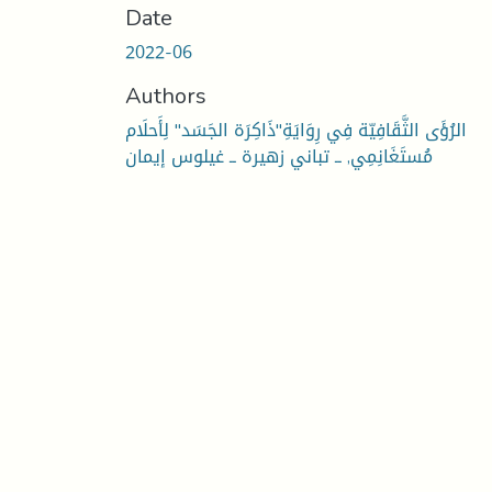
Date
2022-06
Authors
الرُؤَى الثَّقَافِيّة فِي رِوَايَةِ"ذَاكِرَة الجَسَد" لِأَحلَام
مُستَغَانِمِي, ــ تباني زهيرة ــ غيلوس إيمان