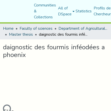
Communities
All of
Profils de
&
Statistics
DSpace
Chercheur
Collections
Home
Faculty of sciences
Department of Agricultural Sciences
Master thesis
daignostic des fourmis inféodées a phoenix
daignostic des fourmis inféodées a
phoenix