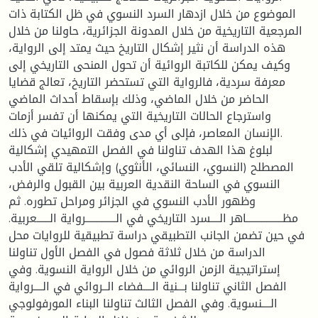
الموضوع من خلال ازدهار السرد النسوي في ظل الكتابة ذات
المرجعية التاريخية من خلال المدونة الجزائرية، حاولنا من خلال
هذه الدراسة أن نثير إشكال التاريخ حيث يمتد إلى الرواية،
وكيف يمكن للكاتبة الروائية أن تحول المنحى التاريخي إلى
معرفة سردية، فالرواية التي تستحضر التاريخ، تعالج قضايا
الحاضر من خلال الماضي، وذلك بإسقاط أحداث الماضي
واسترجاع الحالات التاريخية التي يمكنها أن تفسر أزمات
الإنسان المعاصر، فإلى أي مدى وفقت الروائيات في ذلك.
لبلوغ هذا الهدف تناولنا في الفصل التمهيدي إشكالية
المصطلح (النسوي، النسائي، الأنثوي) وإشكالية تلقي الأدب
النسوي في الساحة النقدية العربية بين القبول والرفض،
وظهور الأدب النسوي في الجزائر ومراحل تطوره. ثم
مظـــــــــــــــــاهر الــــسرد التاريخي في الــــــــــــــرواية الــــــعربية.
في حين تضمن الجانب التطبيقي دراسة تطبيقية للروايات محل
الدراسة من خلال ثلاثة فصول في الفصل الأول تناولنا
إستراتيجية الزمن الروائي من خلال الرواية النسوية. وفي
الفصل الثاني تناولنا بـــنية الــــفضاء الــروائي في الــــرواية
الــــنسوية. وفي الفصل الثالث تناولنا البناء المورفولوجي