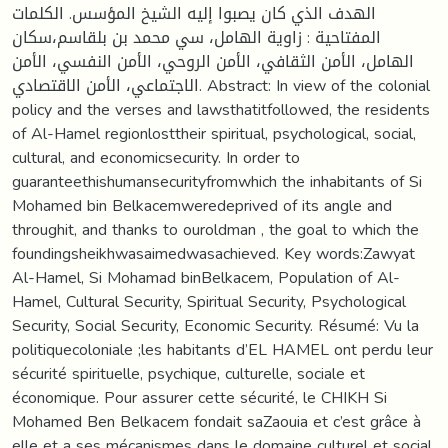
الهدف الذي كان يصبوا إليه الشيخ المؤسس. الكلمات
المفتاحية : زاوية الهامل، سي محمد بن بلقاسم،سكان
الهامل، الأمن الثقافي، الأمن الروحي، الأمن النفسي، الأمن
الاجتماعي، الأمن الاقتصادي. Abstract: In view of the colonial
policy and the verses and lawsthatitfollowed, the residents
of Al-Hamel regionlosttheir spiritual, psychological, social,
cultural, and economicsecurity. In order to
guaranteethishumansecurityfromwhich the inhabitants of Si
Mohamed bin Belkacemweredeprived of its angle and
throughit, and thanks to ouroldman , the goal to which the
foundingsheikhwasaimedwasachieved. Key words:Zawyat
Al-Hamel, Si Mohamad binBelkacem, Population of Al-
Hamel, Cultural Security, Spiritual Security, Psychological
Security, Social Security, Economic Security. Résumé: Vu la
politiquecoloniale ;les habitants d’EL HAMEL ont perdu leur
sécurité spirituelle, psychique, culturelle, sociale et
économique. Pour assurer cette sécurité, le CHIKH Si
Mohamed Ben Belkacem fondait saZaouia et c’est grâce à
elle et a ses mécanismes dans le domaine culturel et social