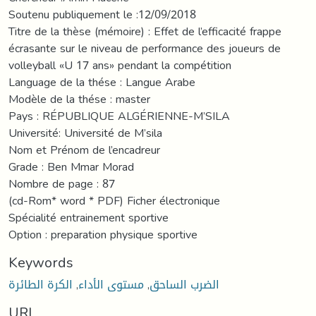
Soutenu publiquement le :12/09/2018
Titre de la thèse (mémoire) : Effet de l’efficacité frappe
écrasante sur le niveau de performance des joueurs de
volleyball «U 17 ans» pendant la compétition
Language de la thése : Langue Arabe
Modèle de la thése : master
Pays : RÉPUBLIQUE ALGÉRIENNE-M’SILA
Université: Université de M’sila
Nom et Prénom de l’encadreur
Grade : Ben Mmar Morad
Nombre de page : 87
(cd-Rom* word * PDF) Ficher électronique
Spécialité entrainement sportive
Option : preparation physique sportive
Keywords
الضرب الساحق
,
مستوى الأداء
,
الكرة الطائرة
URI