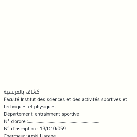
كشاف بالفرنسية
Faculté Institut des sciences et des activités sportives et
techniques et physiques
Département: entrainment sportive
N° d’ordre :.............................................................................
N° d’inscription : 13/D10/059
Chercheur :Amiri Hacene