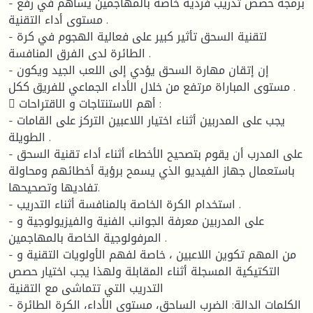
- برمجة حصص تدريب فردية خاصة بالمهاجمين يساهم في رفع
مستوى أداء التقنية .
- لتقنية السحق تأثير كبير على فعالية الهجوم في كرة
الطائرة لدى الفرق المنافسة .
- إن إتقان مهارة السحق يؤدي إلى اللعب الجيد ويكون
مستوى المباراة مرتفع من خلال الأداء الجماعي للفريق ككل .
 أهم الاستنتاجات و الاقتراحات :
- يجب على المدربين أثناء اختيار اللاعبين التركز على القامات
الطويلة .
- على المدرب أن يقوم بتصحيح الأخطاء أثناء أداء تقنية السحق
باستعمال جهاز الفيديو الذي يسمح برؤية أخطائهم ومحاولة
تفاديها وتصحيحها.
- استخدام الكرة الخاصة بالمنافسة أثناء التدريب .
- على المدربين معرفة الجوانب الفنية والفيزيولوجية و
المرفولوجية الخاصة بالمهاجمين .
- من المهم تكوين اللاعبين ، خاصة لفهم الأولويات التقنية و
التكتيكية المسجلة أثناء المقابلة ولهذا يجب اختيار حصص
التدريب التي تتماشى مع التقنية
- الكلمات الدالة: الضرب الساحق، مستوى الأداء، الكرة الطائرة