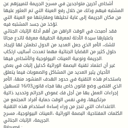
أشخاص آخرين متواجدين في مسرح الجريمة لتمييزهم عن
المشتبه فيهم وذلك من خلال رفع العينة التي تم العثور عليها
من مكان الجريمة إلى غاية تحليلها ومقارنتها مع العينة التي
تؤخذ من جسد المشتبه فيه.
فقد أصبحت في الوقت الراهن من أهم أدلة الإثبات الجنائي
باعتبارها سيدة الأدلة لمعرفة الحقيقة معرفة لاتدع مجالا
للشك، الأمر الذي جعل العديد من الدول تطمئن لها لإيجاد
حلول كثير من القضايا الجنائية مهما تعددت أساليب ارتكاب
الجريمة ونوعية العينات البيولوجية والأشخاص فيها.
غير أن اعتماد تقنية البصمة الوراثية كدليل إثبات في بعض
الأحيان يثير العديد من المشاكل والصعوبات فيما يتعلق
باستخدام هذه التقنية في حدود الهدف المنشود منها، الأمر
الذي اقتضى وضع قانون خاص بها فجاء قانون16/03 لتسهيل
إجراءات العمل بها من أجل فك غموض الجرائم وتحديد ذاتية
مرتكبيها، وفي نفس الوقت حماية أفراد المجتمع من
الاعتداءات التي تنجز من وراء إساءة استخدام هذه التقنية.
الكلمات المفتاحية: البصمة الوراثية ،العينات البيولوجية، مسرح
الجريمة، الإثبات الجنائي.
Résumé :