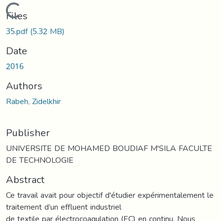
Loading...
Files
35.pdf
(5.32 MB)
Date
2016
Authors
Rabeh, Zidelkhir
Publisher
UNIVERSITE DE MOHAMED BOUDIAF M'SILA FACULTE
DE TECHNOLOGIE
Abstract
Ce travail avait pour objectif d'étudier expérimentalement le
traitement d’un effluent industriel
de textile par électrocoagulation (EC) en continu. Nous