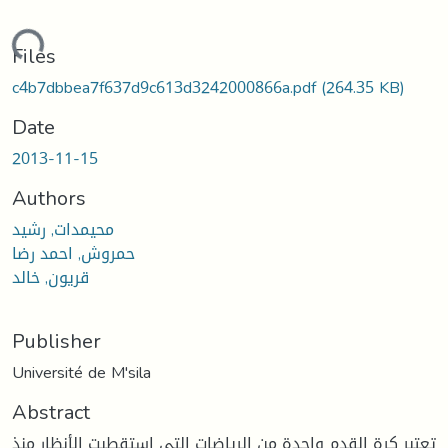
oading...
Files
c4b7dbbea7f637d9c613d3242000866a.pdf
(264.35 KB)
Date
2013-11-15
Authors
محيمدات, رشيد
حمروش, احمد رضا
قريون, خالد
Publisher
Université de M'sila
Abstract
تعتبر كرة القدم واحدة من الرياضات التي استقطبت الأنظار منذ