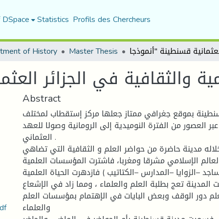
f DSpace
Statistics
Profils des Chercheurs
tment of History
Master Thesis
Abstract
سنطينة بموقع جغرافي ممتاز جعلها مركز إستقطاب لمختلف
عبر العصور من الفترة النوميدية إلى الرومانية وصولا للعهد
العثماني .
لاله مدينة حاضرة من حواضر العلم و الثقافية التي تضاهي
لعالم الإسلامي مشرقا ومغربا، فاشترت المؤسسات العلمية
اجد –الزوايا –المدارس –الكتاتيب ) فازدهرت الحياة العلمية
 المدينة تعج بطلبة العلم والعلماء ، ومما زاد في الإشعاع
علم دور الوقف وبعض البايات في الإهتمام بمؤسسات العلم
الحواضر العلمية والثق.pdf
والعلماء