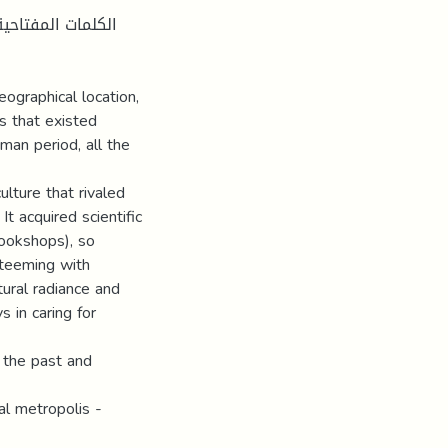
الكلمات المفتاحي
eographical location,
ns that existed
man period, all the
ulture that rivaled
It acquired scientific
bookshops), so
e teeming with
tural radiance and
 in caring for
n the past and
al metropolis -