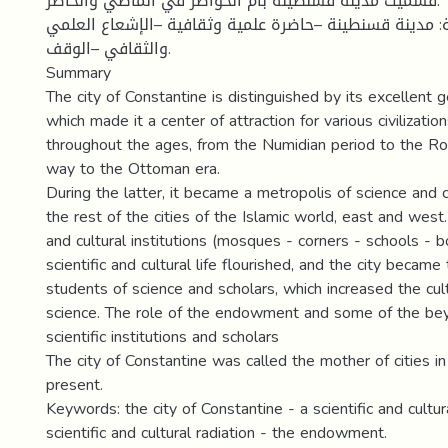
فسميت مدينة قسنطينة بأم الحواضر في الماضي والحاضر.
ة: مدينة قسنطينة –حاضرة علمية وثقافية –الإشعاع العلمي
والثقافي –الوقف.
Summary
The city of Constantine is distinguished by its excellent g
which made it a center of attraction for various civilizatio
throughout the ages, from the Numidian period to the Ro
way to the Ottoman era.
During the latter, it became a metropolis of science and c
the rest of the cities of the Islamic world, east and west. 
and cultural institutions (mosques - corners - schools - 
scientific and cultural life flourished, and the city becam
students of science and scholars, which increased the cul
science. The role of the endowment and some of the beys
scientific institutions and scholars
The city of Constantine was called the mother of cities i
present.
Keywords: the city of Constantine - a scientific and cultur
scientific and cultural radiation - the endowment.