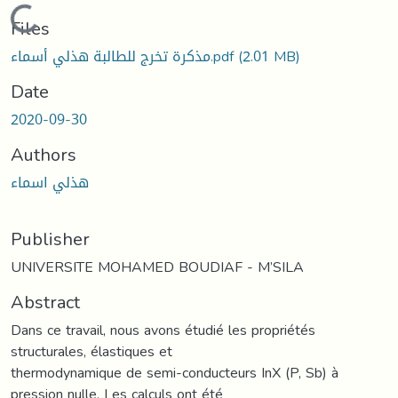
Loading...
Files
مذكرة تخرج للطالبة هذلي أسماء.pdf
(2.01 MB)
Date
2020-09-30
Authors
هذلي اسماء
Publisher
UNIVERSITE MOHAMED BOUDIAF - M’SILA
Abstract
Dans ce travail, nous avons étudié les propriétés
structurales, élastiques et
thermodynamique de semi-conducteurs InX (P, Sb) à
pression nulle. Les calculs ont été