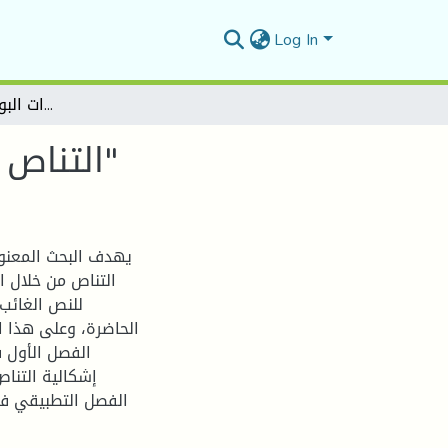
Log In
التناص وجمالياته في ديوان "زفرات البوح" لـ"محمد بن رقطان"
التناص وجمالياته في ديوان "زفرات البوح" لـ"محمد بن رقطان"
يهدف البحث المعنون
التناص من خلال ا
للنص الغائب
الحاضرة، وعلى هذا 
الفصل الأول 
إشكالية التناص
الفصل التطبيقي فق