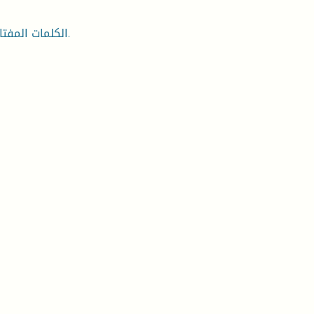
الكلمات المفتاحية: التناص- جمالياته- محمد بن رقطان - ديوان زفرات البوح.