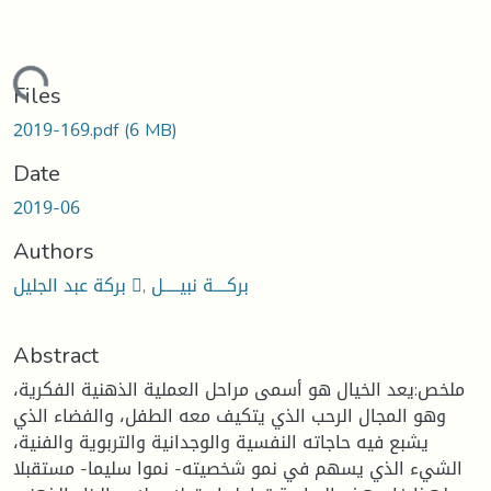
oading...
Files
2019-169.pdf
(6 MB)
Date
2019-06
Authors
بركة عبد الجليل , بركــــة نبيـــــل
Abstract
ملخص:يعد الخيال هو أسمى مراحل العملية الذهنية الفكرية،
وهو المجال الرحب الذي يتكيف معه الطفل، والفضاء الذي
يشبع فيه حاجاته النفسية والوجدانية والتربوية والفنية،
الشيء الذي يسهم في نمو شخصيته- نموا سليما- مستقبلا