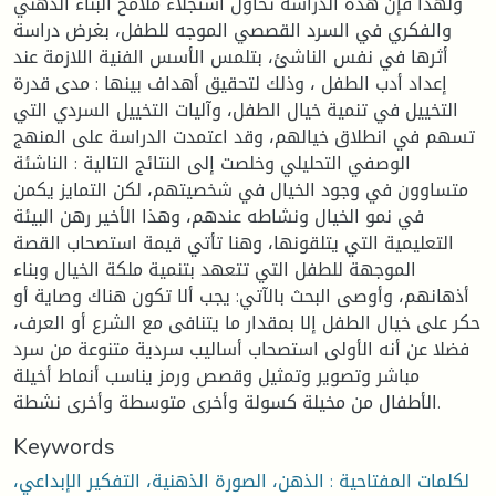
ولهذا فإن هذه الدراسة تحاول استجلاء ملامح البناء الذهني
والفكري في السرد القصصي الموجه للطفل، بغرض دراسة
أثرها في نفس الناشئ، بتلمس الأسس الفنية اللازمة عند
إعداد أدب الطفل ، وذلك لتحقيق أهداف بينها : مدى قدرة
التخييل في تنمية خيال الطفل، وآليات التخييل السردي التي
تسهم في انطلاق خيالهم، وقد اعتمدت الدراسة على المنهج
الوصفي التحليلي وخلصت إلى النتائج التالية : الناشئة
متساوون في وجود الخيال في شخصيتهم، لكن التمايز يكمن
في نمو الخيال ونشاطه عندهم، وهذا الأخير رهن البيئة
التعليمية التي يتلقونها، وهنا تأتي قيمة استصحاب القصة
الموجهة للطفل التي تتعهد بتنمية ملكة الخيال وبناء
أذهانهم، وأوصى البحث بالآتي: يجب ألا تكون هناك وصاية أو
حكر على خيال الطفل إلا بمقدار ما يتنافى مع الشرع أو العرف،
فضلا عن أنه الأولى استصحاب أساليب سردية متنوعة من سرد
مباشر وتصوير وتمثيل وقصص ورمز يناسب أنماط أخيلة
الأطفال من مخيلة كسولة وأخرى متوسطة وأخرى نشطة.
Keywords
لكلمات المفتاحية : الذهن، الصورة الذهنية، التفكير الإبداعي،