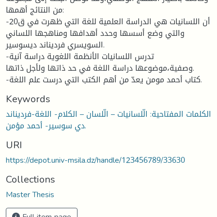
من النتائج أهمها:
-أن اللسانيات هي الدراسة العلمية للغة التي ظهرت في ق20
والتي وضع أسسها وحدد أهدافها ومناهجها اللساني
السويسري فرديناند ديسوسير.
-تدرس اللسانيات الأنظمة اللغوية دراسة آنية
وصفية،موضوعها دراسة اللغة في حد ذاتها ولأجل ذاتها.
-كتاب أحمد مومن يعدّ من أهم الكتب التي درست علم اللغة.
Keywords
الكلمات المفتاحية: الّلسانيات – الّلسان – الكلام- اللغة-فرديناند
دي سوسير- أحمد مؤمن.
URI
https://depot.univ-msila.dz/handle/123456789/33630
Collections
Master Thesis
Full item page