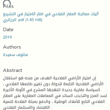
oading...
Files
آليات معالجة العقار الفلاحي في اطار الامتياز في التشريع
(1.45 MB)
الجزائري .pdf
Date
2019
Authors
مخلوف سعيدة
Abstract
إن امتياز الأراضي الفلاحية الهدف من منحه هو استغلال
الأراضي الفلاحية التابعة للدولة دون تغيير طابعها الفلاحي ،
كسياسة عقارية جديدة انتهجها المشرع في الآونة الأخيرة
لسد العجز والتذبذب السائد في المعاملات العقارية على العقار
الفلاحي التابع للأملاك الوطنية ، والدفع بعجلة الفلاحة لتنمية
الاقتصاد والاستثمار الفلاحي .