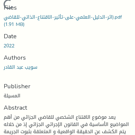
Loading...
Files
اثر-الدليل-العلمي-على-تأثير-الاقتناع-الذاتي-للقاضي).pdf
(1.91 MB)
Date
2022
Authors
سويب عبد القادر
Publisher
المسيلة
Abstract
يعد موضوع الاقتناع الشخصي للقاضي الجزائي من أهم
المواضيع الأساسية في القانون الإجرائي الجزائي إذ من خلاله
يتم الكشف عن الحقيقة الواقعية و المتعلقة بثبوت الجريمة