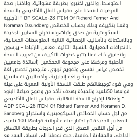
المتوسط، والذين اختيروا بطريقة عشوائية، ولاختبار صحة
الفرضيات اعتمدنا على مقياس الملل الأكاديمي بالنسخة
الأجنبية " BP SCALe-28 ITEM Of Richard Farmer And
Noraman D.sundberg وقمنا بتكييفه وذلك بحساب للخصائص
السيكومترية من صدق وثبات،واستخراج المعايير الجديدة
وبالاستعانة بالأساليب الإحصائية التالية: المتوسطات الحسابية،
الانحرافات المعيارية ،النسبة التائية، معامل الارتباط – بيرسون.
ولتحقيق ذلك قمنا بتتبع خطوات التكييف من تعريب النسخة
الأصلية وعرضها على مجموعة المحكمين (أساتذة جامعيين
تخصص قياس نفسي وتقويم تربوي، مترجمين تخصص لغة
عربية و لغة إنجليزية، وأخصائيين نفسانيين).
وفي ضوء توجيهاتهم طبقت النسخة الأولية المعربة على عينة
قوامها 50تلميذ وتلميذة بهدف تأكد من وضوح صياغة البنود
ولغتها لإخراج النسخة النهائية لمقياس الملل الأكاديمي "
ABP SCAL-28 ITEM Of Richard Farmer And Noraman D.
Sandberg من اجل حساب الخصائص السيكوميترية واستخراج
المعايير الجديدة تم اختبار عينة عشوائية قوامها 100 تلميذ،
من أجل التقدير الصدق الذي قدر الدرجات بطريقة الاتساق
الداخلي والمقارنة الطرفية، حيث توصلنا إلى اتساق البنود مع