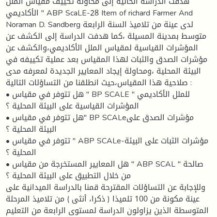
هدفت الدراسة الحالية إلى محاولة تكييف مقياس الملل
الأكاديمي " ABP ScaLE-28 Item of richard Farmer And
Noraman D. Sandberg لدى عينة من تلاميذ السنة الرابعة
متوسط بمدينة المسيلة ،كما هدفت الدراسة إلى الكشف عن
المؤشرات القياسية لمقياس الملل الأكاديمي،والكشف عن
مؤشرات الصدق والثبات لهذا المقياس بعد عملية تكييفه في
البيئة المحلية ،ومحاولة إيجاد المعايير الجديدة لمعرفه مدى
صلاحية هذا المقياس،حيث انطلقنا من التساؤلات التالية :
• هل تتوفر في مقياس " BP SCALE " للملل الأكاديمي
المؤشرات القياسية على البيئة المحلية ؟
• هل تتوفر في مقياس" BP SCALeمؤشرات الصدق على
البيئة المحلية ؟
• تتوفر في مقياس " ABP SCALe-مؤشرات الثبات على البيئة
المحلية ؟
• هل المعايير المستخرجة من مقياس " ABP SCAL " صالحة
من خلال التطبيق على البيئة المحلية ؟
وللإجابة عن التساؤلات المقترحة قمنا بالدراسة الميدانية على
عينة مكونة من 100 تلميذا ( ذكرا، أنثى ) من تلاميذ المرحلة
المتوسطة الذين يزاولون الدراسة لمستوى الرابعة من التعليم