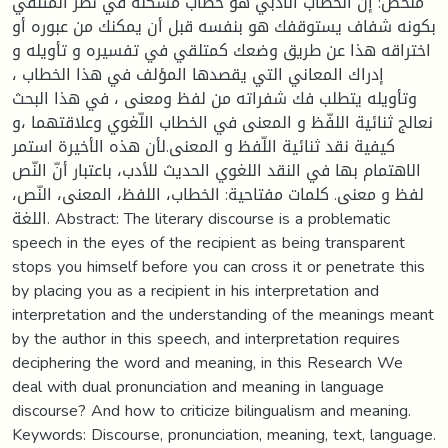
ملخص: إنّ الخطاب الأدبي هو خطاب مشكلة في نظر المتلقي
بكونه شفاف يستوقفك هو بنفسه قبل أن يمكنك من عبوره أو
اختراقه هذا عن طريق وضعك كمتلقي في تفسيره و تأويله و
إدراك المعاني التي يقصدها المؤلف في هذا الخطاب ،
وتأويله يتطلب فك شفراته من لفظ ومعنى ، في هذا البحث
نعالج ثنائية اللفّظ و المعنى في الخطاب اللّغوي وعلاقتهما ،و
كيفية نقد ثنائية اللّفظ و المعنى.لأن هذه الأخيرة استمر
الاهتمام بها في النقد اللغوي الحديث للأدب، باعتبار أنّ النّص
لفظ و معنى. كلمات مفتاحية: الخطاب، اللفظ، المعنى، النّص،
اللغة. Abstract: The literary discourse is a problematic
speech in the eyes of the recipient as being transparent
stops you himself before you can cross it or penetrate this
by placing you as a recipient in his interpretation and
interpretation and the understanding of the meanings meant
by the author in this speech, and interpretation requires
deciphering the word and meaning, in this Research We
deal with dual pronunciation and meaning in language
discourse? And how to criticize bilingualism and meaning.
Keywords: Discourse, pronunciation, meaning, text, language.