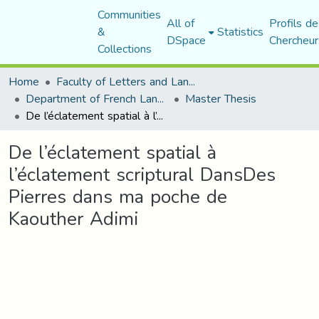
Communities
All of
Profils de
&
Statistics
DSpace
Chercheur
Collections
Home
Faculty of Letters and Languages
Department of French Language and Literature
Master Thesis
De l’éclatement spatial à l’éclatement scriptural DansDes Pierres dans ma poche de Kaouther Adimi
De l’éclatement spatial à
l’éclatement scriptural DansDes
Pierres dans ma poche de
Kaouther Adimi