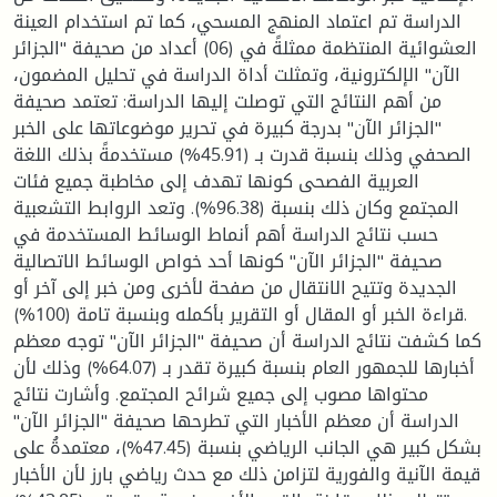
الدراسة تم اعتماد المنهج المسحي، كما تم استخدام العينة
العشوائية المنتظمة ممثلةً في (06) أعداد من صحيفة "الجزائر
الآن" الإلكترونية، وتمثلت أداة الدراسة في تحليل المضمون،
من أهم النتائج التي توصلت إليها الدراسة: تعتمد صحيفة
"الجزائر الآن" بدرجة كبيرة في تحرير موضوعاتها على الخبر
الصحفي وذلك بنسبة قدرت بـ (45.91%) مستخدمةً بذلك اللغة
العربية الفصحى كونها تهدف إلى مخاطبة جميع فئات
المجتمع وكان ذلك بنسبة (96.38%). وتعد الروابط التشعبية
حسب نتائج الدراسة أهم أنماط الوسائط المستخدمة في
صحيفة "الجزائر الآن" كونها أحد خواص الوسائط الاتصالية
الجديدة وتتيح الانتقال من صفحة لأخرى ومن خبر إلى آخر أو
قراءة الخبر أو المقال أو التقرير بأكمله وبنسبة تامة (100%).
كما كشفت نتائج الدراسة أن صحيفة "الجزائر الآن" توجه معظم
أخبارها للجمهور العام بنسبة كبيرة تقدر بـ (64.07%) وذلك لأن
محتواها مصوب إلى جميع شرائح المجتمع. وأشارت نتائج
الدراسة أن معظم الأخبار التي تطرحها صحيفة "الجزائر الآن"
بشكل كبير هي الجانب الرياضي بنسبة (47.45%)، معتمدةُ على
قيمة الآنية والفورية لتزامن ذلك مع حدث رياضي بارز لأن الأخبار