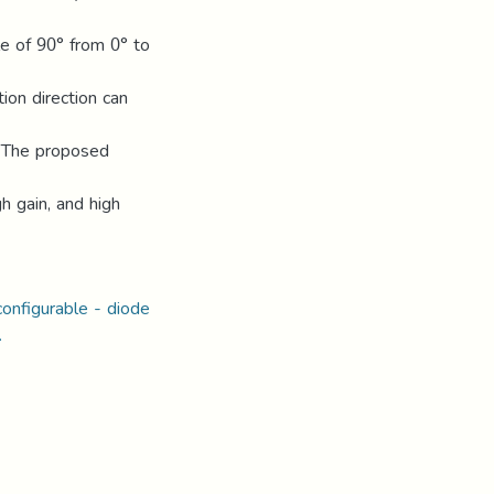
le of 90° from 0° to
ion direction can
. The proposed
h gain, and high
onfigurable - diode
.