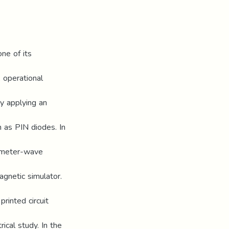
ne of its
 operational
by applying an
h as PIN diodes. In
limeter-wave
gnetic simulator.
rinted circuit
ical study. In the