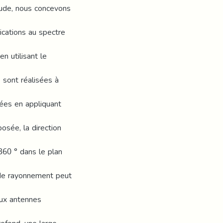
ude, nous concevons
cations au spectre
n utilisant le
sont réalisées à
sées en appliquant
osée, la direction
360 ° dans le plan
de rayonnement peut
eux antennes