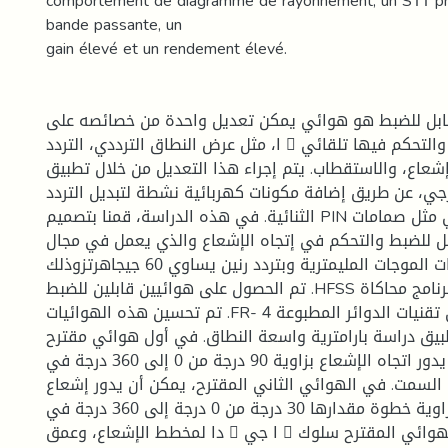
comportement de diagramme de rayonnement, un S11 pro
bande passante, un
gain élevé et un rendement élevé.
ابل للضبط هو هوائي يمكن تعديل واحدة من خصائصه على
ا، مثل عرض النطاق الترددي، التردد 􀐚 الأقل والتحكم فيها تلقائي
إشعاع، والاستقطاب. يتم إجراء هذا التعديل من خلال تطبيق
جي، عن طريق إضافة مكونات كهربائية نشطة لتبديل التردد
الثنائية. في هذه الدراسة، قمنا بتصميم PIN اللاسلكي مثل صمامات
ل للضبط والتحكم في إتجاه الإشعاع والذي يعمل في مجال
ترددات الموجات المليمترية وبتردد رنين يساوي 60 جيجاهرتزوذلك
تم الحصول على هوائيين قابلين للضبط .HFSS باستخدام برنامج محاكاة
تم تحسين هذه الهوائيات .FR- ء على تقنيات الدوائر المطبوعة 4 􀐚 بنا
بيق دراسة بارامترية واسعة النطاق. في أول هوائي مقترح
يمكن أن يدور اتجاه الإشعاع بزاوية 90 درجة من 0 إلى 360 درجة في
لسمت. في الهوائي الثاني المقترح، يمكن أن يدور إشعاع
الاتجاه بزاوية خطوة مقدارها 30 درجة من 0 درجة إلى 360 درجة في
دا لمخطط الإشعاع، وعمق 􀐚 ا جي 􀐚 يظهر الهوائي المقترح سلوك 􀐢 مستوى