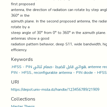
first proposed
antenna, the direction of radiation can rotate by step ang
360° in the
azimuth plane. In the second proposed antenna, the radiat
rotate by a
steep angle of 30° from 0° to 360° in the azimuth plane
antennas show a good
radiation pattern behavior, deep S11, wide bandwidth, hig
efficiency.
Keywords
.HFSS - PIN هوائي قابل للضبط -صمام ثنائي
,
antenne rec
PIN - HFSS.
,
reconfigurable antenna - PIN diode - HFSS
URI
https://depot.univ-msila.dz/handle/123456789/21909
Collections
Master Thesis