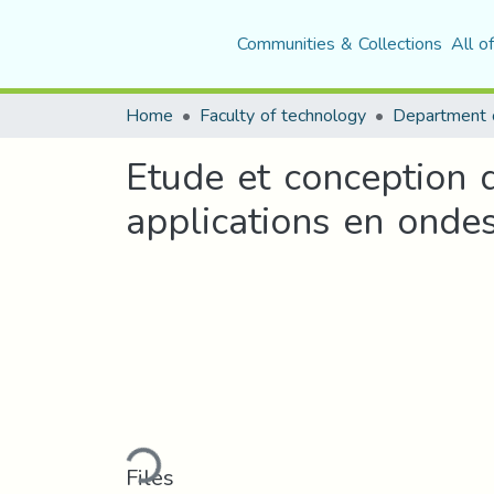
Communities & Collections
All o
Home
Faculty of technology
Department o
Etude et conception 
applications en ondes
Loading...
Files