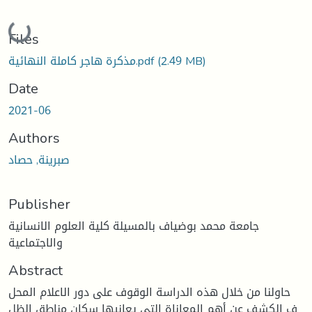
Loading...
Files
(2.49 MB)
مذكرة هاجر كاملة النهائية.pdf
Date
2021-06
Authors
صبرينة, حصاد
Publisher
جامعة محمد بوضياف بالمسيلة كلية العلوم الانسانية
والاجتماعية
Abstract
حاولنا من خلال هذه الدراسة الوقوف على دور الاعلام المحل
ف الكشف عن أهم المعاناة التي يعانيها سكان مناطق الظل