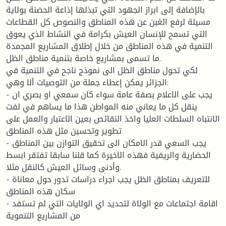
بالإضافة إلى ابراز الجهود التي تبذلها إذاعة الحضنة بولاية
مسيلة لرفع الغبن عن هذه المناطق والنصوص كل القطاعات
التي تسمح للإنسان العيش بكرامة في النشاط الذي يعوق
التنمية في هذه المناطق من خلال إطلاق المشاريع المجمدة
ما تسمى بمشاريع خاصة بتنمية مناطق الظل.
لكي تحول مناطق الظل الى نموذج ناجح في التنمية في
الجزائر يمكن إعطاء جملة من التوصيات ألا وهي:
- يجب على الاعلام بصفة عامة سواء كان سمعي او بصري ان
ينقل كل ما يعاني منه المواطن هذا ما يساهم في لفت
الانتباه السلطات العليا واخذ النقائص بعين الاعتبار والعمل على
تطوير وتحسين مثل هذه المناطق
- يجب السعي قدر الامكان الى تحقيق التوازن بين المناطق
الحضارية والريفية فهذه الاخيرة كما قلنا سابقا تفتقر ابسط
وأدنى وسائل العيش كالنقل مثلا.
- للتعريف بمناطق الظل يجب اجراء دراسات تدور حول معاناة
سكان هذه المناطق
- اقامة اجتماعات مع الولاة لتحديد اي الولايات التي لم تستفد
من المشاريع التنموية