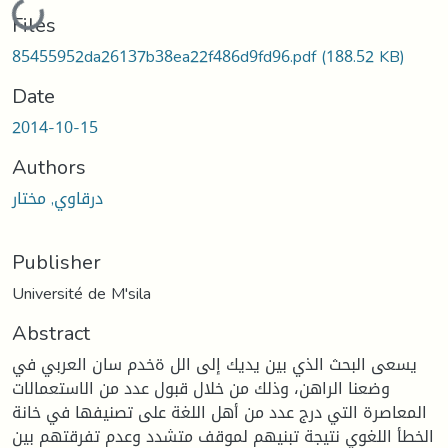
Loading...
Files
85455952da26137b38ea22f486d9fd96.pdf
(188.52 KB)
Date
2014-10-15
Authors
درقاوي, مختار
Publisher
Université de M'sila
Abstract
يسعى البحث الذي بين يديك إلى الل ةخدم سان العربي في
وضعنا الراهن، وذلك من خلال قبول عدد من الاستعمالات
المعاصرة التي درج عدد من أهل اللغة على تصنيفها في خانة
الخطأ اللغوي نتيجة تبنيهم لموقف متشدد وعدم تفرقتهم بين