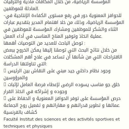
المؤسسة الرياضية، من خلال المكافآت مادية والترقيات
العادلة للموظفين.
-للحوافز المعنوية دور في رفع مستوى الكفاءة الإنتاجية في
المؤسسة الرياضية، وذلك من خلا اهتمام المدير بتقديم عبارات
الثناء والشكر للموظفين ومشارك المؤسسة للموظفين في
عملية اتخاذ وتوفير المناخ المناسب في أداء العمل.
توصل الباحث للعديد من التوصيات أهمها :
من خلال نتائج البحث التي توصلنا إليها يمكن الخروج ببعض
الاقتراحات التي من شأنها أن تساعد في علاج أهم المشكلات
التي تناولتها الدراسة:
 وجود نظام داخلي جيد مبني على النقاش بين الرئيس
والمرؤوسين
 خلق جو مناسب يسوده الرضى لإعطاء فرصة العامل لإثبات
وجوده و إشراكه في اتخاذ القرار
 حرص المؤسسة على توفر الحوافز المعنوية و الحفاظ على
عمالها و تطوير قدراتهم و مهاراتهم و تفعيل روح الجماعة.
كشاف بالفرنسية
Faculté Institut des sciences et des activités sportives et
techniques et physiques