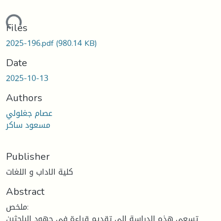
oading...
Files
2025-196.pdf
(980.14 KB)
Date
2025-10-13
Authors
عصام جغلولي
مسعود ساكر
Publisher
كلية الاداب و اللغات
Abstract
ملخص:
تسعى هذه الدراسة إلى تقديم قراءة في جهود الباحثين