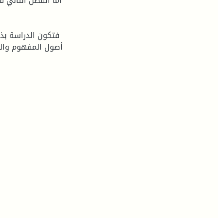
أما الفصل الثاني ف
فتكون الدراسة بذل
أصول المفهوم والق