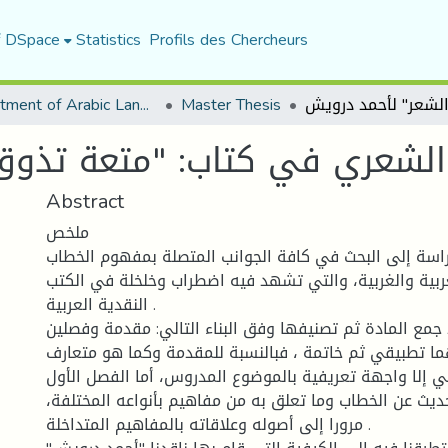
f DSpace
Statistics
Profils des Chercheurs
Department of Arabic Language and Literature
Master Thesis
الشعري في كتاب: "متعة تذوق
Abstract
ملخص
سة إلى البحث في كافة الجوانب المتصلة بمفهوم الخطاب
عربية والغربية، والتي تشهد فيه اضطراب وخلخلة في الكتب
النقدية العربية .
 جمع المادة ثم تصنيفها وفق البناء التالي: مقدمة وفصلين
ما تطبيقي ثم خاتمة ، فبالنسبة للمقدمة وكما هو متعارف
ي إلا واجهة تعريفية بالموضوع المدروس، أما الفصل الأول
ديث عن الخطاب وما تعلق به من مفاهيم بأنواعه المختلفة،
مرورا إلى أصوله وعلاقاته بالمفاهيم المتداخلة .