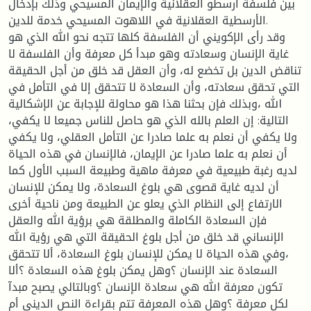
بين فلسفة أرسطو العقلانية والإيمان المسيحي وذلك بإدخال
الأرسطية العقلانية في اللاهوت المسيحي خدمة للدين.
وقد رأى الإكويني أن الفلسفة كلها تتجه نحو الله الذي هو
غاية الإنسان وسعادته وهو مبدأ كل معرفة وأن الفلسفة لا
تناقض الدين بل تخضع له، وأن العقل قد خلق من أجل الحقيقة
التي تحقق سعادته، وأن السعادة لا تتحقق إلا في التأمل في
الله ،وبذلك فإن بحثنا هذا هو محاولة للإجابة عن الإشكالية
التالية: إن العلم بالله الذي هو حاصل للناس جميعا لا يكفي،
ولا يكفي أن نعلم به علما صادرا عن التأمل العقلي، ولا يكفي
أن نعلم به علما صادرا عن الإيمان، فالإنسان في هذه الحياة
لديه رغبة طبيعية في معرفة ماهية وطبيعة السبب الأول كما
أن لديه غاية قصوى هي بلوغ السعادة، ولا يمكن للإنسان
الارتفاع إلى النظام الذي يعلو عن الطبيعة ومن ناحية أخرى
فإن السعادة الكاملة والمطلقة هي برؤية الله والعقل
الإنساني قد خلق من أجل بلوغ الحقيقة التي هي رؤية الله
،وفي هذه الحياة لا يمكن للإنسان بلوغ السعادة، ألا تتحقق
السعادة عند الإنسان ؟وهل يمكن بلوغ هذه السعادة ؟ألا
تكون معرفة الله هي سعادة الإنسان ؟وبالتالي يصبح مبدآ
لكل معرفة ؟وهل هذه المعرفة تتم بقراءة النص الديني أم